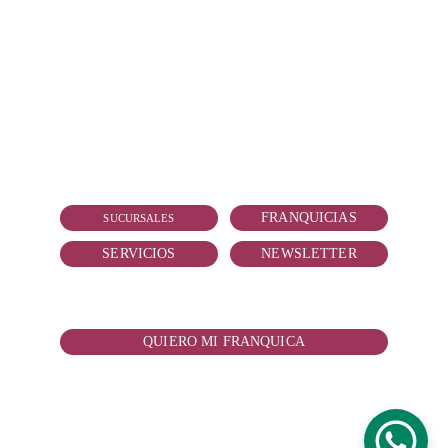
CONTACTO
vallarta@reduitmarmolejo.com
+52 322 181 2818
FRANQUICIAS
SUCURSALES
SERVICIOS
NEWSLETTER
¿QUIERES ADQUIRIR TU FRANQUICIA?
QUIERO MI FRANQUICA
© 2026. All rights reserved.