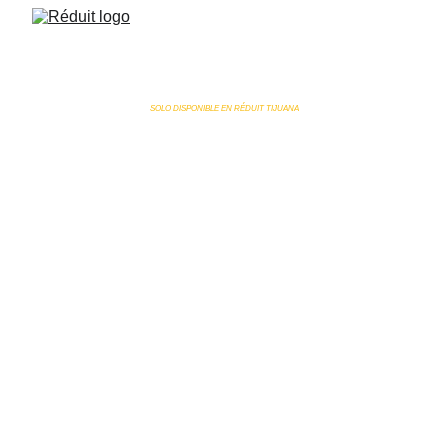
SOLO DISPONIBLE EN RÉDUIT TIJUANA
Vitamin Boost 
Eta
El Suero Intravenoso Vitamin Boost Eta combina 
vitaminas del complejo B en megadosis, vitamina 
C de alta concentración y glutatión, creando una 
fórmula avanzada diseñada para apoyar la 
producción de energía, la protección antioxidante y 
el bienestar físico y mental mediante terapia 
intravenosa.