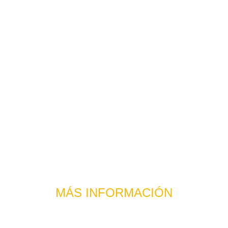
el agotamiento sistémico
desgaste prematuro de los 
tejidos
Estimula la producción natural de 
colágeno
MÁS INFORMACIÓN