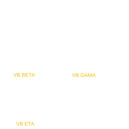
VB BETA
VB GAMA
VB ETA