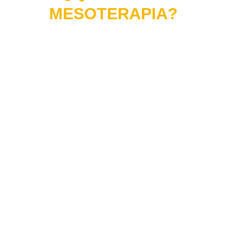
MESOTERAPIA?
La mesoterapía es un tratamiento que ayuda a
reducir la celulitis al eliminar los cúmulos de
tejido adiposo y bajar peso mediante la
eliminación de bolsas de grasa localizada.