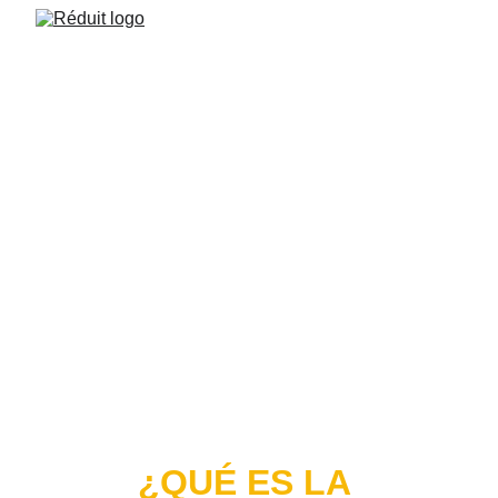
MESOTERAPIA
La mesoterapia es parte de nuestro tratamiento de control 
de peso, una serie de microinyecciones indoloras que se 
aplican sobre las zonas de mayor concentración de grasa, 
para convertirlas en energía para nuestro cuerpo.
¿QUÉ ES LA 