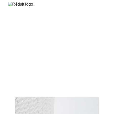
LA CONCIENCIA DEL
CONSUMO
La mercadotecnia nos invade por todas partes, es un
mundo de placeres y de promesas que en verdad están
muy lejos de cumplir con las expectativas del consumidor.
LIFESTYLE
HEALTH
Morgan Isam Rojas Servín de la Mora
2/11/2023
2 min read