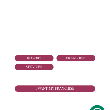
CONTACT
vallarta@reduitmarmolejo.com
+52 322 181 2818
FRANCHISE
BRANCHES
SERVICES
WANT TO BOY YOUR FRANCHISE?
I WANT MY FRANCHISE
© 2026. All rights reserved.