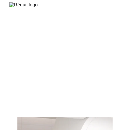
¿CUÁNDO LA COMIDA ES
UNA ADICCIÓN?
¿Sabes lo que es el Transtorno por Atracón o Ingesta
compulsiva? La relación con la comida de manera sana es
importante. Aprende un poco más del tema y descubre
como Réduit puede ayudarte
NUTRITION
WEIGTH CONTROL
Morgan Isam Rojas Servin de la Mora
5/24/2023
2 min read