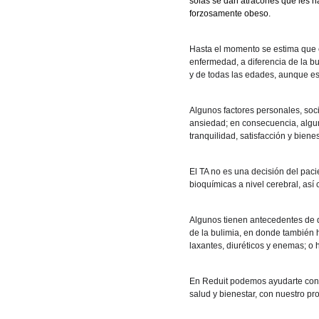
solas se dan atracones que les ha
forzosamente obeso.
Hasta el momento se estima que 
enfermedad, a diferencia de la b
y de todas las edades, aunque e
Algunos factores personales, soc
ansiedad; en consecuencia, algu
tranquilidad, satisfacción y biene
El TA no es una decisión del paci
bioquímicas a nivel cerebral, as
Algunos tienen antecedentes de di
de la bulimia, en donde también 
laxantes, diuréticos y enemas; o
En Reduit podemos ayudarte con e
salud y bienestar, con nuestro pr