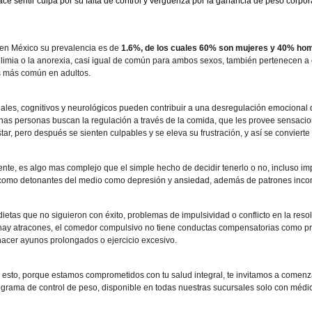
ce sentir culpa por su falta de control y vergüenza por la ganancia de peso corpora
en México su prevalencia es de 
1.6%, de los cuales 60% son mujeres y 40% ho
ulimia o la anorexia, casi igual de común para ambos sexos, también pertenecen a
s más común en adultos.
iales, cognitivos y neurológicos pueden contribuir a una desregulación emocional 
nas personas buscan la regulación a través de la comida, que les provee sensac
star, pero después se sienten culpables y se eleva su frustración, y así se convierte 
ente, es algo mas complejo que el simple hecho de decidir tenerlo o no, incluso im
í como detonantes del medio como depresión y ansiedad, además de patrones incon
etas que no siguieron con éxito, problemas de impulsividad o conflicto en la resol
hay atracones, el comedor compulsivo no tiene conductas compensatorias como prov
 hacer ayunos prolongados o ejercicio excesivo.
sto, porque estamos comprometidos con tu salud integral, te invitamos a comenza
ograma de control de peso, disponible en todas nuestras sucursales solo con médic