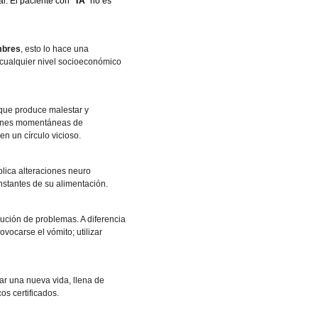
l. El paciente con "
TA
" no es 
mbres
, esto lo hace una 
 cualquier nivel socioeconómico 
que produce malestar y 
iones momentáneas de 
en un círculo vicioso.
plica alteraciones neuro 
stantes de su alimentación. 
ución de problemas. A diferencia 
ocarse el vómito; utilizar 
r una nueva vida, llena de 
os certificados.